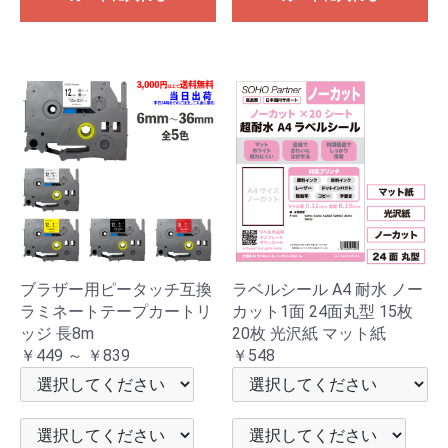
ブラザー用ピータッチ互換
ラベルシール A4 耐水 ノー
ラミネートテープカートリ
カット1面 24面丸型 15枚
ッジ 長8m
20枚 光沢紙 マット紙
￥449 ～ ￥839
￥548