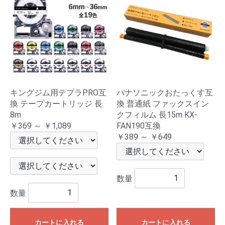
キングジム用テプラPRO互
パナソニックおたっくす互
換 テープカートリッジ 長
換 普通紙 ファックスイン
8m
クフィルム 長15m KX-
￥369 ～ ￥1,089
FAN190互換
￥389 ～ ￥649
数量
数量
カートに入れる
カートに入れる